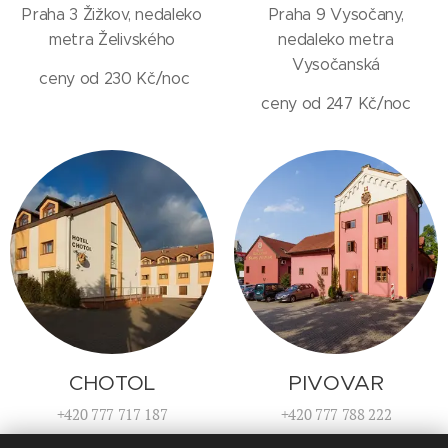
Praha 3 Žižkov, nedaleko
Praha 9 Vysočany,
metra Želivského
nedaleko metra
Vysočanská
ceny od 230 Kč/noc
ceny od 247 Kč/noc
CHOTOL
PIVOVAR
‭+420 777 717 187‬
‭+420 777 788 222‬
Horoměřice, nedaleko
Praha 5 Motol, nedaleko