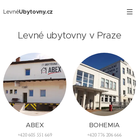
Ubytovny.cz
Levné
Levné ubytovny v Praze
ABEX
BOHEMIA
+420 605 551 669
‭+420 776 206 666‬